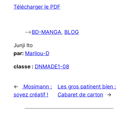
Télécharger le PDF
–>
BD-MANGA
, 
BLOG
Junji Ito
par:
Marilou-D
classe :
DNMADE1-08
←
Mosimann :
Les gros patinent bien :
soyez créatif !
Cabaret de carton
→