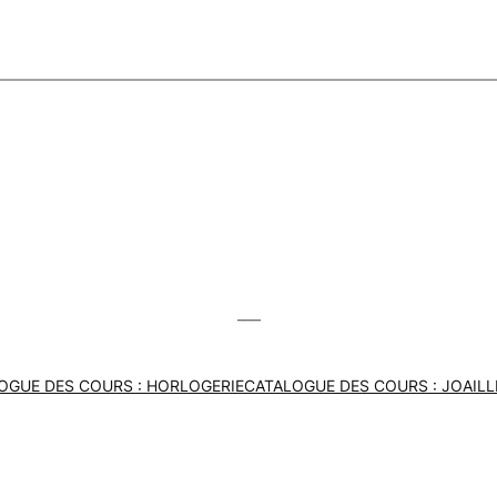
___
OGUE DES COURS : HORLOGERIE
CATALOGUE DES COURS : JOAILL