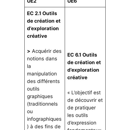
UE2
UE6
EC 2.1 Outils
de création et
d’exploration
créative
>
Acquérir des
EC 6.1 Outils
notions dans
de création et
la
d’exploration
manipulation
créative
des différents
outils
« L’objectif est
graphiques
de découvrir et
(traditionnels
de pratiquer
ou
les outils
infographiques
d’expression
) à des fins de