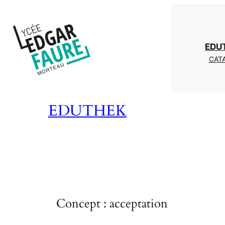
Aller
au
contenu
EDU
CATA
EDUTHEK
Concept :
acceptation