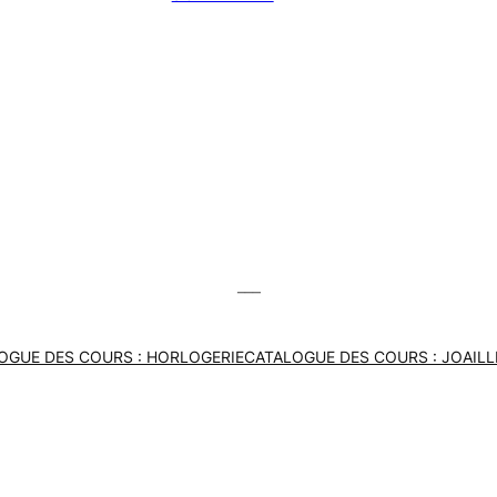
___
OGUE DES COURS : HORLOGERIE
CATALOGUE DES COURS : JOAILL