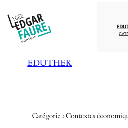
Aller
au
contenu
EDU
CATA
EDUTHEK
Catégorie :
Contextes économique