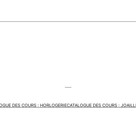
___
OGUE DES COURS : HORLOGERIE
CATALOGUE DES COURS : JOAILL